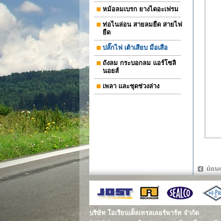
หม้อลมเบรก ยางไดอะเฟรม
ท่อไนล่อน สายลมยืด สายไฟ
ยืด
ปลั๊กไฟ เต้าเสียบ มือเสือ
ถังลม กระบอกลม แอร์โซลิ
นอยส์
เพลา และชุดช่วงล่าง
บริษัท โอเรียนเต็ลเทรลเลอร์พาร์ท จำกัด