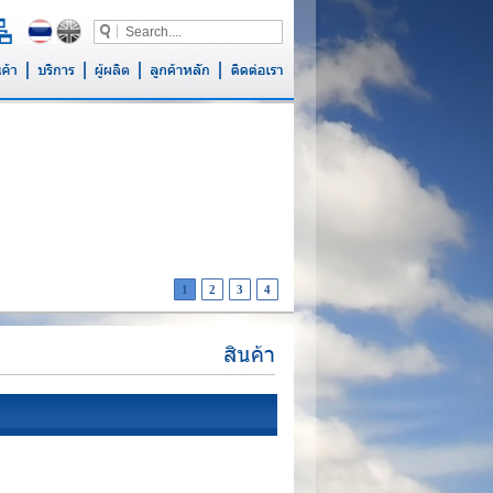
1
2
3
4