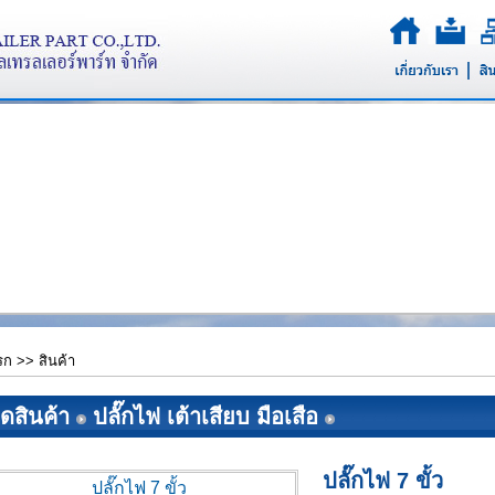
รก
>>
สินค้า
ดสินค้า
ปลั๊กไฟ เต้าเสียบ มือเสือ
ปลั๊กไฟ 7 ขั้ว